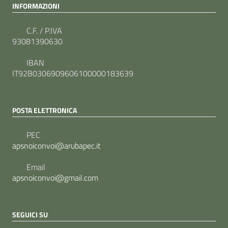
INFORMAZIONI
C.F. / P.IVA
93081390630
IBAN
IT92B0306909606100000183639
POSTA ELETTRONICA
PEC
apsnoiconvoi@arubapec.it
Email
apsnoiconvoi@gmail.com
SEGUICI SU